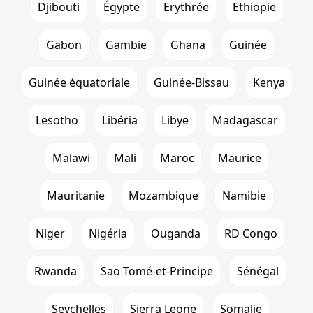
Djibouti
Égypte
Erythrée
Ethiopie
Gabon
Gambie
Ghana
Guinée
Guinée équatoriale
Guinée-Bissau
Kenya
Lesotho
Libéria
Libye
Madagascar
Malawi
Mali
Maroc
Maurice
Mauritanie
Mozambique
Namibie
Niger
Nigéria
Ouganda
RD Congo
Rwanda
Sao Tomé-et-Principe
Sénégal
Seychelles
Sierra Leone
Somalie