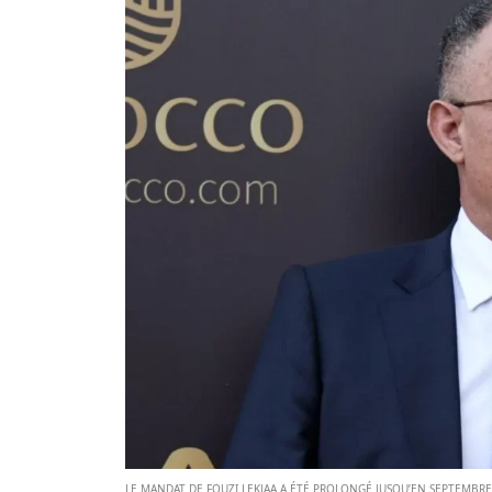
LE MANDAT DE FOUZI LEKJAA A ÉTÉ PROLONGÉ JUSQU’EN SEPTEMBRE