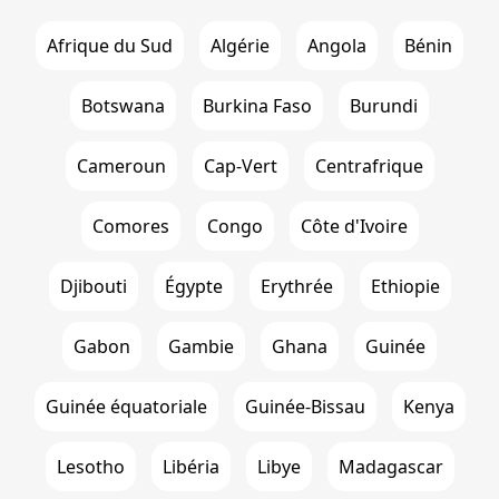
Afrique du Sud
Algérie
Angola
Bénin
Botswana
Burkina Faso
Burundi
Cameroun
Cap-Vert
Centrafrique
Comores
Congo
Côte d'Ivoire
Djibouti
Égypte
Erythrée
Ethiopie
Gabon
Gambie
Ghana
Guinée
Guinée équatoriale
Guinée-Bissau
Kenya
Lesotho
Libéria
Libye
Madagascar