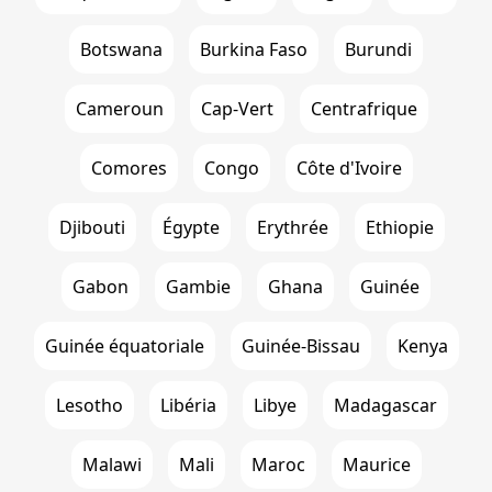
Botswana
Burkina Faso
Burundi
Cameroun
Cap-Vert
Centrafrique
Comores
Congo
Côte d'Ivoire
Djibouti
Égypte
Erythrée
Ethiopie
Gabon
Gambie
Ghana
Guinée
Guinée équatoriale
Guinée-Bissau
Kenya
Lesotho
Libéria
Libye
Madagascar
Malawi
Mali
Maroc
Maurice