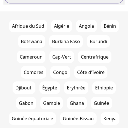
Afrique du Sud
Algérie
Angola
Bénin
Botswana
Burkina Faso
Burundi
Cameroun
Cap-Vert
Centrafrique
Comores
Congo
Côte d'Ivoire
Djibouti
Égypte
Erythrée
Ethiopie
Gabon
Gambie
Ghana
Guinée
Guinée équatoriale
Guinée-Bissau
Kenya