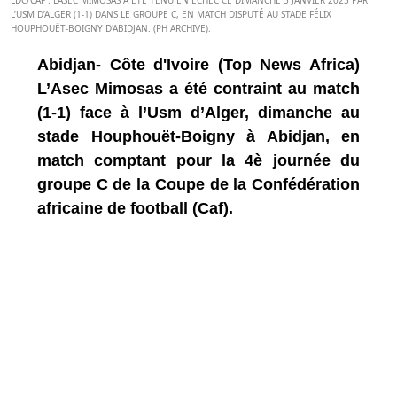
LDC/CAF : L’ASEC MIMOSAS A ÉTÉ TENU EN ÉCHEC CE DIMANCHE 5 JANVIER 2025 PAR
L’USM D’ALGER (1-1) DANS LE GROUPE C, EN MATCH DISPUTÉ AU STADE FÉLIX
HOUPHOUËT-BOIGNY D'ABIDJAN. (PH ARCHIVE).
Abidjan- Côte d'Ivoire (Top News Africa)
L’Asec Mimosas a été contraint au match
(1-1) face à l’Usm d’Alger, dimanche au
stade Houphouët-Boigny à Abidjan, en
match comptant pour la 4è journée du
groupe C de la Coupe de la Confédération
africaine de football (Caf).