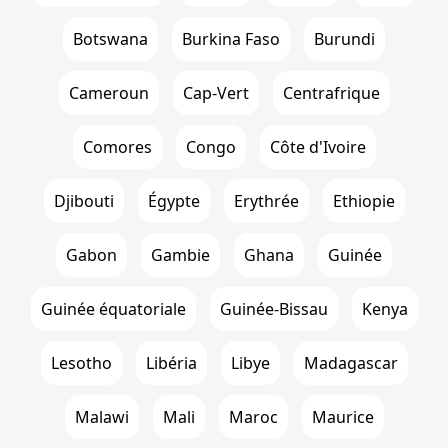
Botswana
Burkina Faso
Burundi
Cameroun
Cap-Vert
Centrafrique
Comores
Congo
Côte d'Ivoire
Djibouti
Égypte
Erythrée
Ethiopie
Gabon
Gambie
Ghana
Guinée
Guinée équatoriale
Guinée-Bissau
Kenya
Lesotho
Libéria
Libye
Madagascar
Malawi
Mali
Maroc
Maurice