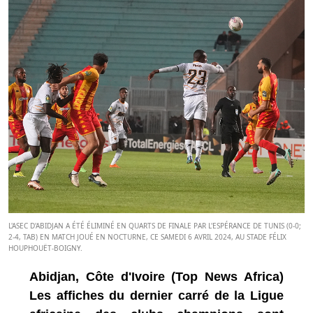
L'ASEC D'ABIDJAN A ÉTÉ ÉLIMINÉ EN QUARTS DE FINALE PAR L'ESPÉRANCE DE TUNIS (0-0;
2-4, TAB) EN MATCH JOUÉ EN NOCTURNE, CE SAMEDI 6 AVRIL 2024, AU STADE FÉLIX
HOUPHOUËT-BOIGNY.
Abidjan, Côte d'Ivoire (Top News Africa)
Les affiches du dernier carré de la Ligue