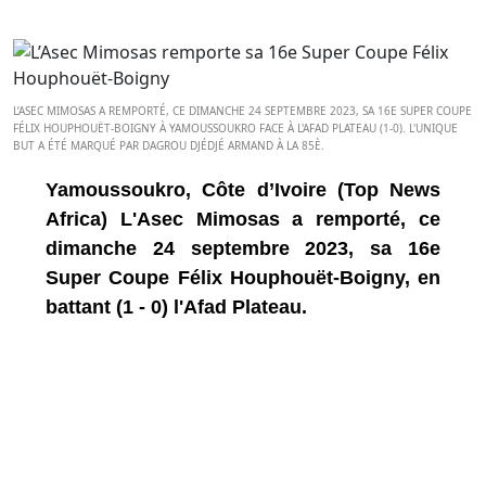
L’ASEC MIMOSAS A REMPORTÉ, CE DIMANCHE 24 SEPTEMBRE 2023, SA 16E SUPER COUPE
FÉLIX HOUPHOUËT-BOIGNY À YAMOUSSOUKRO FACE À L'AFAD PLATEAU (1-0). L'UNIQUE
BUT A ÉTÉ MARQUÉ PAR DAGROU DJÉDJÉ ARMAND À LA 85È.
Yamoussoukro, Côte d’Ivoire (Top News
Africa) L'Asec Mimosas a remporté, ce
dimanche 24 septembre 2023, sa 16e
Super Coupe Félix Houphouët-Boigny, en
battant (1 - 0) l'Afad Plateau.