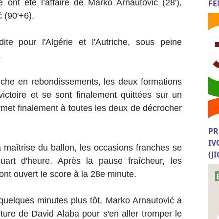
e ont été l’affaire de Marko Arnautovic (28'),
FE
ć (90'+6).
dite pour l'Algérie et l'Autriche, sous peine
.
riche en rebondissements, les deux formations
victoire et se sont finalement quittées sur un
ermet finalement à toutes les deux de décrocher
PR
IV
la maîtrise du ballon, les occasions franches se
(J
uart d'heure. Après la pause fraîcheur, les
ont ouvert le score à la 28e minute.
quelques minutes plus tôt, Marko Arnautović a
ture de David Alaba pour s'en aller tromper le