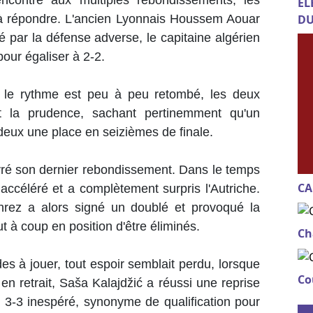
ncontre aux multiples rebondissements, les
EL
à répondre. L'ancien Lyonnais Houssem Aouar
DU
é par la défense adverse, le capitaine algérien
our égaliser à 2-2.
 le rythme est peu à peu retombé, les deux
nt la prudence, sachant pertinemment qu'un
 deux une place en seizièmes de finale.
ivré son dernier rebondissement. Dans le temps
CA
 accéléré et a complètement surpris l'Autriche.
hrez a alors signé un doublé et provoqué la
t à coup en position d'être éliminés.
Ch
es à jouer, tout espoir semblait perdu, lorsque
Co
é en retrait, Saša Kalajdžić a réussi une reprise
n 3-3 inespéré, synonyme de qualification pour