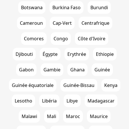
Botswana
Burkina Faso
Burundi
Cameroun
Cap-Vert
Centrafrique
Comores
Congo
Côte d'Ivoire
Djibouti
Égypte
Erythrée
Ethiopie
Gabon
Gambie
Ghana
Guinée
Guinée équatoriale
Guinée-Bissau
Kenya
Lesotho
Libéria
Libye
Madagascar
Malawi
Mali
Maroc
Maurice