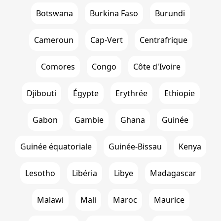
Botswana
Burkina Faso
Burundi
Cameroun
Cap-Vert
Centrafrique
Comores
Congo
Côte d'Ivoire
Djibouti
Égypte
Erythrée
Ethiopie
Gabon
Gambie
Ghana
Guinée
Guinée équatoriale
Guinée-Bissau
Kenya
Lesotho
Libéria
Libye
Madagascar
Malawi
Mali
Maroc
Maurice