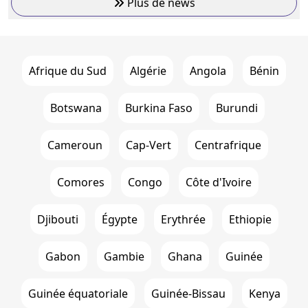
Plus de news
Afrique du Sud
Algérie
Angola
Bénin
Botswana
Burkina Faso
Burundi
Cameroun
Cap-Vert
Centrafrique
Comores
Congo
Côte d'Ivoire
Djibouti
Égypte
Erythrée
Ethiopie
Gabon
Gambie
Ghana
Guinée
Guinée équatoriale
Guinée-Bissau
Kenya