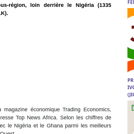
FE
s-région, loin derrière le Nigéria (1335
1K).
PR
IV
(J
du magazine économique Trading Economics,
presse Top News Africa. Selon les chiffres de
vec le Nigéria et le Ghana parmi les meilleurs
’Ouest.