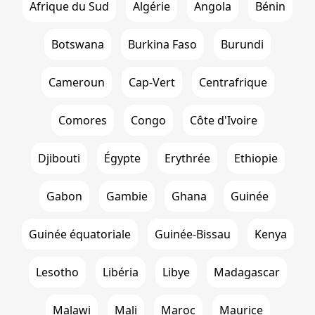
Afrique du Sud
Algérie
Angola
Bénin
Botswana
Burkina Faso
Burundi
Cameroun
Cap-Vert
Centrafrique
Comores
Congo
Côte d'Ivoire
Djibouti
Égypte
Erythrée
Ethiopie
Gabon
Gambie
Ghana
Guinée
Guinée équatoriale
Guinée-Bissau
Kenya
Lesotho
Libéria
Libye
Madagascar
Malawi
Mali
Maroc
Maurice