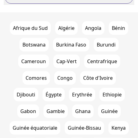
Afrique du Sud
Algérie
Angola
Bénin
Botswana
Burkina Faso
Burundi
Cameroun
Cap-Vert
Centrafrique
Comores
Congo
Côte d'Ivoire
Djibouti
Égypte
Erythrée
Ethiopie
Gabon
Gambie
Ghana
Guinée
Guinée équatoriale
Guinée-Bissau
Kenya