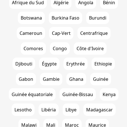
Afrique du Sud
Algérie
Angola
Bénin
Botswana
Burkina Faso
Burundi
Cameroun
Cap-Vert
Centrafrique
Comores
Congo
Côte d'Ivoire
Djibouti
Égypte
Erythrée
Ethiopie
Gabon
Gambie
Ghana
Guinée
Guinée équatoriale
Guinée-Bissau
Kenya
Lesotho
Libéria
Libye
Madagascar
Malawi
Mali
Maroc
Maurice