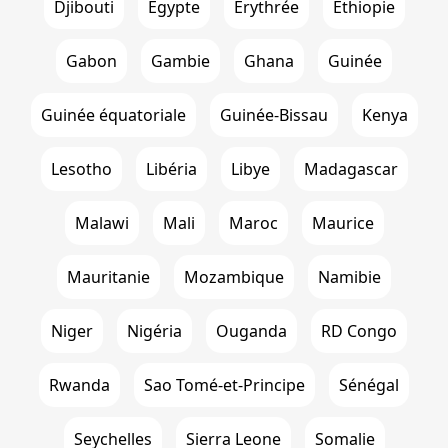
Djibouti
Égypte
Erythrée
Ethiopie
Gabon
Gambie
Ghana
Guinée
Guinée équatoriale
Guinée-Bissau
Kenya
Lesotho
Libéria
Libye
Madagascar
Malawi
Mali
Maroc
Maurice
Mauritanie
Mozambique
Namibie
Niger
Nigéria
Ouganda
RD Congo
Rwanda
Sao Tomé-et-Principe
Sénégal
Seychelles
Sierra Leone
Somalie