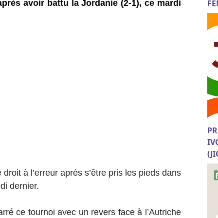
FE
rès avoir battu la Jordanie (2-1), ce mardi
PR
IV
(J
roit à l’erreur après s’être pris les pieds dans
edi dernier.
rré ce tournoi avec un revers face à l’Autriche