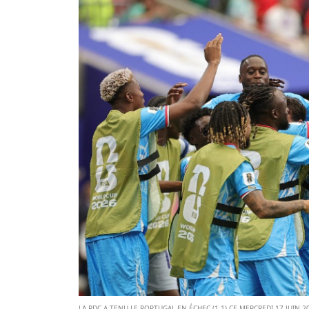
LA RDC A TENU LE PORTUGAL EN ÉCHEC (1-1) CE MERCREDI 17 JUIN