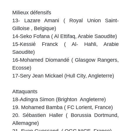
Milieux défensifs
13- Lazare Amani ( Royal Union Saint-
Gilloise , Belgique)
14-Seko Fofana ( Al Ettifaq, Arabie Saoudite)
15-Kessié Franck ( Al- Hahli, Arabie
Saoudite)
16-Mohamed Diomandé ( Glasgow Rangers,
Ecosse)
17-Sery Jean Mickael (Hull City, Angleterre)
Attaquants
18-Adingra Simon (Brighton Angleterre)
19. Mohamed Bamba ( FC Lorient, France)
20. Sébastien Haller ( Borussia Dortmund,
Allemagne)
21. Evan Guessand ( OGC NICE, France)