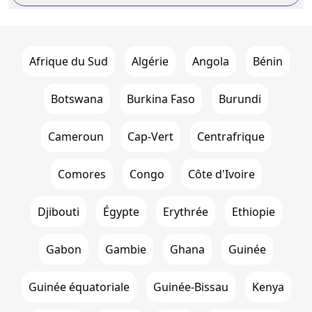
Afrique du Sud
Algérie
Angola
Bénin
Botswana
Burkina Faso
Burundi
Cameroun
Cap-Vert
Centrafrique
Comores
Congo
Côte d'Ivoire
Djibouti
Égypte
Erythrée
Ethiopie
Gabon
Gambie
Ghana
Guinée
Guinée équatoriale
Guinée-Bissau
Kenya