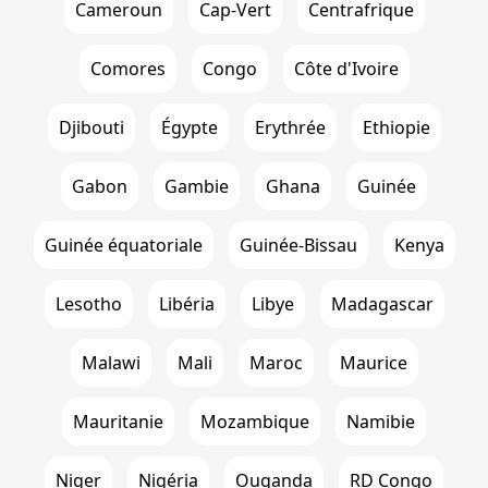
Cameroun
Cap-Vert
Centrafrique
Comores
Congo
Côte d'Ivoire
Djibouti
Égypte
Erythrée
Ethiopie
Gabon
Gambie
Ghana
Guinée
Guinée équatoriale
Guinée-Bissau
Kenya
Lesotho
Libéria
Libye
Madagascar
Malawi
Mali
Maroc
Maurice
Mauritanie
Mozambique
Namibie
Niger
Nigéria
Ouganda
RD Congo