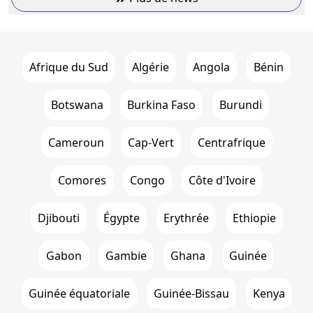
Afrique du Sud
Algérie
Angola
Bénin
Botswana
Burkina Faso
Burundi
Cameroun
Cap-Vert
Centrafrique
Comores
Congo
Côte d'Ivoire
Djibouti
Égypte
Erythrée
Ethiopie
Gabon
Gambie
Ghana
Guinée
Guinée équatoriale
Guinée-Bissau
Kenya