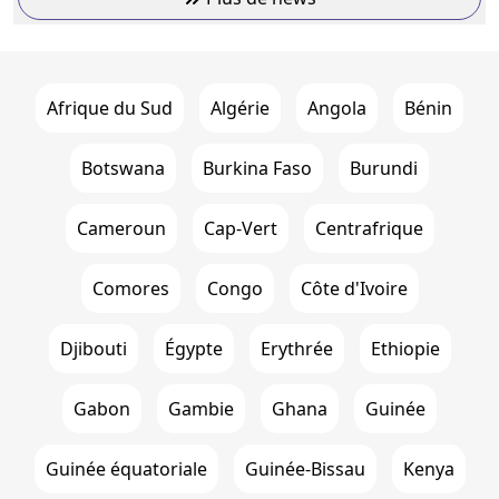
Afrique du Sud
Algérie
Angola
Bénin
Botswana
Burkina Faso
Burundi
Cameroun
Cap-Vert
Centrafrique
Comores
Congo
Côte d'Ivoire
Djibouti
Égypte
Erythrée
Ethiopie
Gabon
Gambie
Ghana
Guinée
Guinée équatoriale
Guinée-Bissau
Kenya