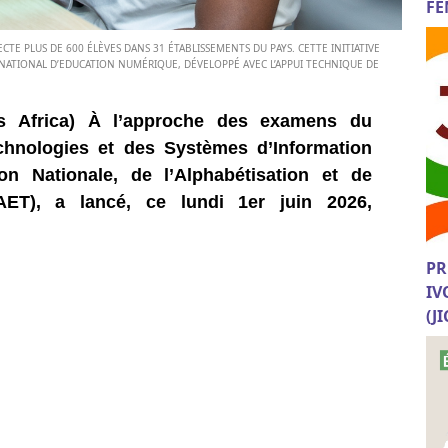
FE
TE PLUS DE 600 ÉLÈVES DANS 31 ÉTABLISSEMENTS DU PAYS. CETTE INITIATIVE
ET NATIONAL D’EDUCATION NUMÉRIQUE, DÉVELOPPÉ AVEC L’APPUI TECHNIQUE DE
ws Africa) À l’approche des examens du
echnologies et des Systèmes d’Information
on Nationale, de l’Alphabétisation et de
ET), a lancé, ce lundi 1er juin 2026,
PR
IV
(J