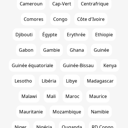
Cameroun
Cap-Vert
Centrafrique
Comores
Congo
Côte d'Ivoire
Djibouti
Égypte
Erythrée
Ethiopie
Gabon
Gambie
Ghana
Guinée
Guinée équatoriale
Guinée-Bissau
Kenya
Lesotho
Libéria
Libye
Madagascar
Malawi
Mali
Maroc
Maurice
Mauritanie
Mozambique
Namibie
Niger
Nigéria
Ouganda
RD Congo