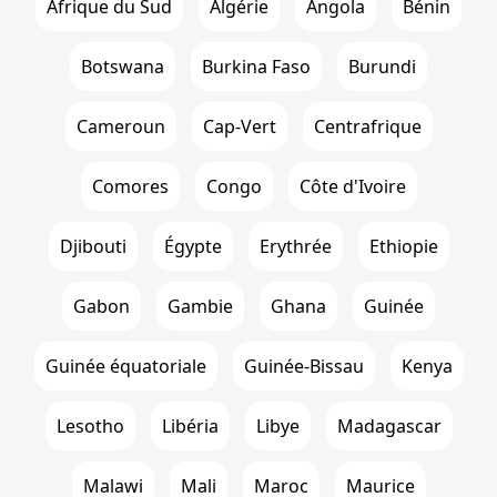
Afrique du Sud
Algérie
Angola
Bénin
Botswana
Burkina Faso
Burundi
Cameroun
Cap-Vert
Centrafrique
Comores
Congo
Côte d'Ivoire
Djibouti
Égypte
Erythrée
Ethiopie
Gabon
Gambie
Ghana
Guinée
Guinée équatoriale
Guinée-Bissau
Kenya
Lesotho
Libéria
Libye
Madagascar
Malawi
Mali
Maroc
Maurice