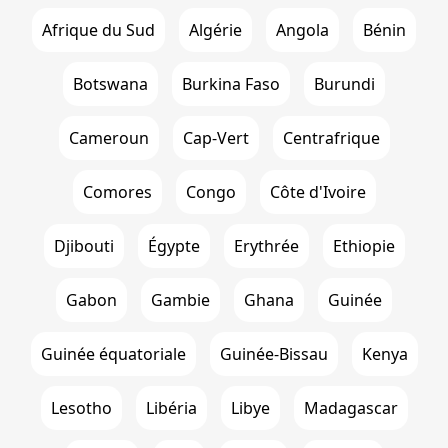
Afrique du Sud
Algérie
Angola
Bénin
Botswana
Burkina Faso
Burundi
Cameroun
Cap-Vert
Centrafrique
Comores
Congo
Côte d'Ivoire
Djibouti
Égypte
Erythrée
Ethiopie
Gabon
Gambie
Ghana
Guinée
Guinée équatoriale
Guinée-Bissau
Kenya
Lesotho
Libéria
Libye
Madagascar