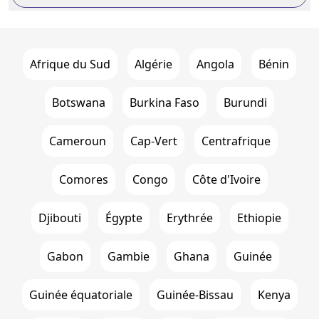
Afrique du Sud
Algérie
Angola
Bénin
Botswana
Burkina Faso
Burundi
Cameroun
Cap-Vert
Centrafrique
Comores
Congo
Côte d'Ivoire
Djibouti
Égypte
Erythrée
Ethiopie
Gabon
Gambie
Ghana
Guinée
Guinée équatoriale
Guinée-Bissau
Kenya