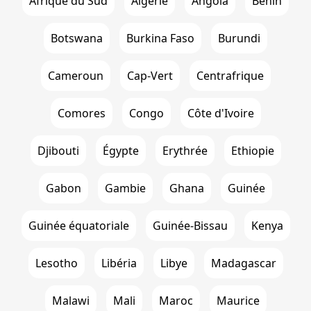
Afrique du Sud
Algérie
Angola
Bénin
Botswana
Burkina Faso
Burundi
Cameroun
Cap-Vert
Centrafrique
Comores
Congo
Côte d'Ivoire
Djibouti
Égypte
Erythrée
Ethiopie
Gabon
Gambie
Ghana
Guinée
Guinée équatoriale
Guinée-Bissau
Kenya
Lesotho
Libéria
Libye
Madagascar
Malawi
Mali
Maroc
Maurice