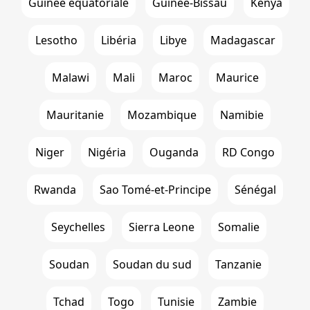
Guinée équatoriale
Guinée-Bissau
Kenya
Lesotho
Libéria
Libye
Madagascar
Malawi
Mali
Maroc
Maurice
Mauritanie
Mozambique
Namibie
Niger
Nigéria
Ouganda
RD Congo
Rwanda
Sao Tomé-et-Principe
Sénégal
Seychelles
Sierra Leone
Somalie
Soudan
Soudan du sud
Tanzanie
Tchad
Togo
Tunisie
Zambie