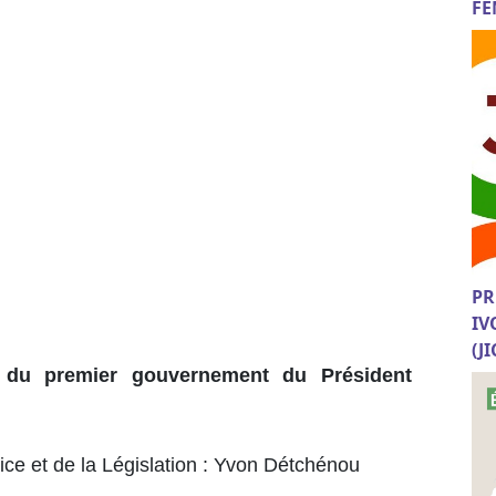
FE
PR
IV
(J
 du premier gouvernement du Président
ice et de la Législation : Yvon Détchénou