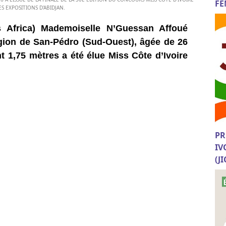
FE
S EXPOSITIONS D'ABIDJAN.
s Africa) Mademoiselle N’Guessan Affoué
égion de San-Pédro (Sud-Ouest), âgée de 26
 1,75 mètres a été élue Miss Côte d’Ivoire
PR
IV
(J