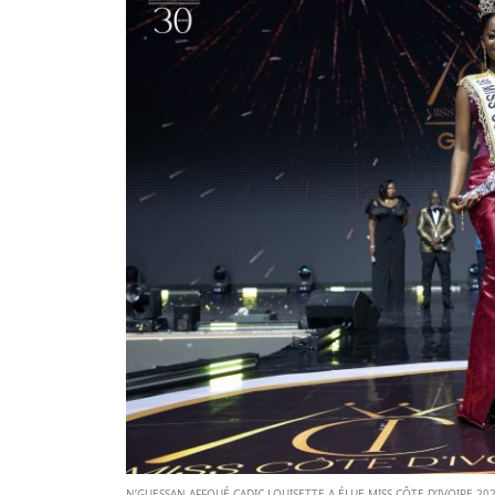
N’GUESSAN AFFOUÉ CADIC LOUISETTE A ÉLUE MISS CÔTE D’IVOIRE 202