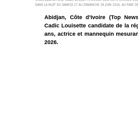
DANS LA NUIT DU SAMEDI 27 AU DIMANCHE 28 JUIN 2026, AU PARC DE
Abidjan, Côte d’Ivoire (Top New
Cadic Louisette candidate de la r
ans, actrice et mannequin mesurant
2026.