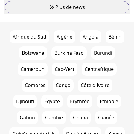
Plus de news
Afrique du Sud
Algérie
Angola
Bénin
Botswana
Burkina Faso
Burundi
Cameroun
Cap-Vert
Centrafrique
Comores
Congo
Côte d'Ivoire
Djibouti
Égypte
Erythrée
Ethiopie
Gabon
Gambie
Ghana
Guinée
Guinée équatoriale
Guinée-Bissau
Kenya