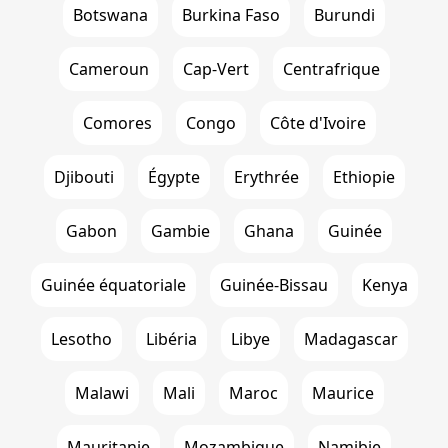
Botswana
Burkina Faso
Burundi
Cameroun
Cap-Vert
Centrafrique
Comores
Congo
Côte d'Ivoire
Djibouti
Égypte
Erythrée
Ethiopie
Gabon
Gambie
Ghana
Guinée
Guinée équatoriale
Guinée-Bissau
Kenya
Lesotho
Libéria
Libye
Madagascar
Malawi
Mali
Maroc
Maurice
Mauritanie
Mozambique
Namibie